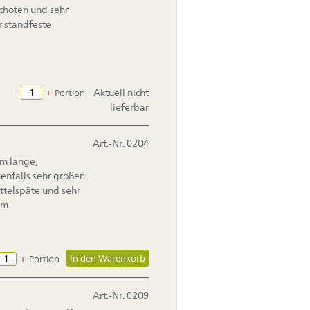
choten und sehr
 standfeste
-
+
Aktuell nicht
Portion
lieferbar
Art.-Nr. 0204
cm lange,
enfalls sehr großen
telspäte und sehr
cm.
+
Portion
Art.-Nr. 0209