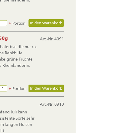
ne Rheinländerin.
+
Portion
250g
Art.-Nr. 4091
chalerbse die nur ca.
ne Rankhilfe
unkelgrüne Früchte
ne Rheinländerin.
+
Portion
Art.-Nr. 0910
fang Juli kann
istente Sorte sehr
 cm langen Hülsen
lt.