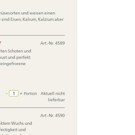
üsesorten und weisen einen
e sind Eisen, Kalium, Kalzium aber
r
Art.-Nr. 4589
llten Schoten und
bust und perfekt
r eingefrorene
-
+
Aktuell nicht
Portion
lieferbar
Art.-Nr. 4590
aktem Wuchs und
festigkeit und