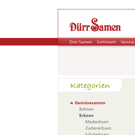
Navigation
Dürr Samen
Sortiment
Service
überspringen
Naviga
Kategorien
übers
Gemüsesamen
Bohnen
Erbsen
Markerbsen
Zuckererbsen
Schalerbsen