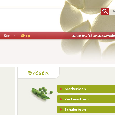
Kontakt
Shop
tion
Erbsen
pringen
Navigation
Markerbsen
überspringen
Zuckererbsen
Schalerbsen