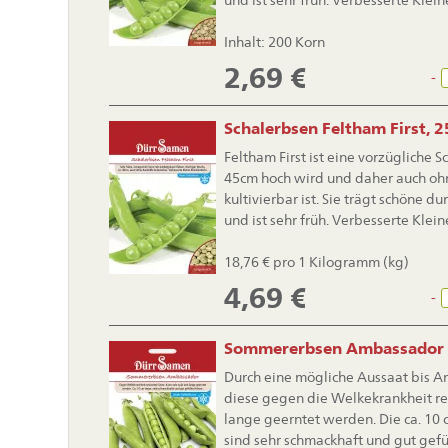
und ist sehr früh. Verbesserte Klei
Inhalt: 200 Korn
2,69
€
-
Schalerbsen Feltham First, 
Feltham First ist eine vorzügliche S
45cm hoch wird und daher auch oh
kultivierbar ist. Sie trägt schöne d
und ist sehr früh. Verbesserte Klei
18,76 € pro 1 Kilogramm (kg)
4,69
€
-
Sommererbsen Ambassador
Durch eine mögliche Aussaat bis An
diese gegen die Welkekrankheit res
lange geerntet werden. Die ca. 10
sind sehr schmackhaft und gut gefül