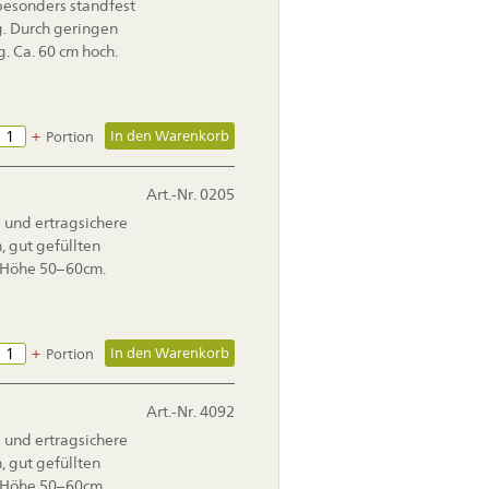
besonders standfest
ig. Durch geringen
g. Ca. 60 cm hoch.
+
Portion
Art.-Nr. 0205
e und ertragsichere
 gut gefüllten
 Höhe 50–60cm.
+
Portion
Art.-Nr. 4092
e und ertragsichere
 gut gefüllten
 Höhe 50–60cm.