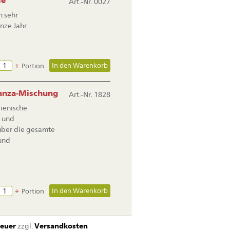
le
Art.-Nr. 0027
n sehr
nze Jahr.
+
Portion
canza-Mischung
Art.-Nr. 1828
lienische
- und
 über die gesamte
 und
+
Portion
euer
zzgl.
Versandkosten