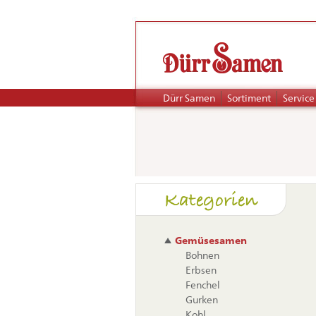
Navigation
Dürr Samen
Sortiment
Service
überspringen
Naviga
Kategorien
übers
Gemüsesamen
Bohnen
Erbsen
Fenchel
Gurken
Kohl