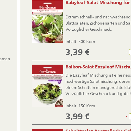
Babyleaf-Salat Mischung für
Extrem schnell- und nachwachsende
Blattsalaten, Zichorienarten und Sa
Vorzüglicher Geschmack.
Inhalt: 500 Korn
3,39
€
-
samen
Balkon-Salat Eazyleaf Misch
Die Eazyleaf Mischung ist eine neu
hochwertige Salatmischung, deren
einem Schnitt in mundgerechte Blätt
Vorzüglicher Geschmack und gute R
Inhalt: 150 Korn
3,99
€
-