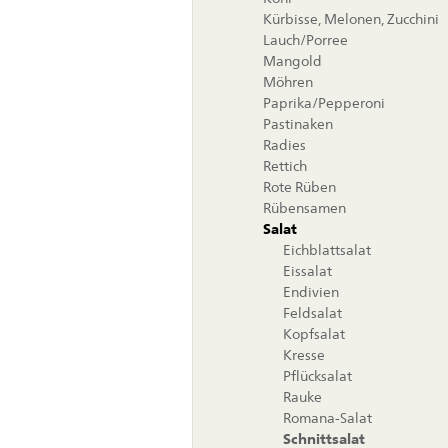
Kürbisse, Melonen, Zucchini
Lauch/Porree
Mangold
Möhren
Paprika/Pepperoni
Pastinaken
Radies
Rettich
Rote Rüben
Rübensamen
Salat
Eichblattsalat
Eissalat
Endivien
Feldsalat
Kopfsalat
Kresse
Pflücksalat
Rauke
Romana-Salat
Schnittsalat