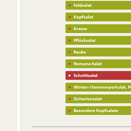
Feldsalat
Kopfsalat
Kresse
Pflücksalat
Rauke
Romana-Salat
Schnittsalat
Winter-/Sommerportulak, P
Zichoriensalat
Besondere Kopfsalate