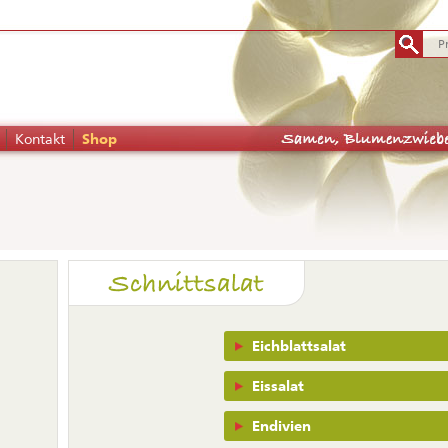
Kontakt
Shop
tion
Schnittsalat
pringen
Navigation
Eichblattsalat
überspringen
Eissalat
Endivien