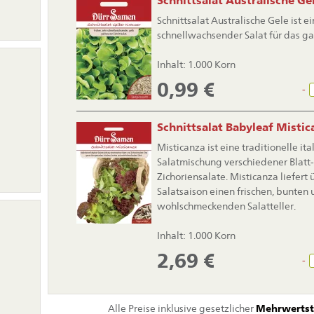
Schnittsalat Australische Ge
Schnittsalat Australische Gele ist ei
schnellwachsender Salat für das ga
Inhalt: 1.000 Korn
0,99
€
-
Schnittsalat Babyleaf Misti
Misticanza ist eine traditionelle ita
Salatmischung verschiedener Blatt
Zichoriensalate. Misticanza liefert
Salatsaison einen frischen, bunten
wohlschmeckenden Salatteller.
on
ingen
Inhalt: 1.000 Korn
2,69
€
-
Alle Preise inklusive gesetzlicher
Mehrwertst