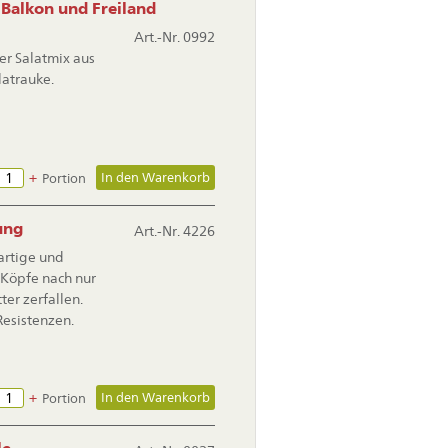
 Balkon und Freiland
Art.-Nr. 0992
r Salatmix aus
latrauke.
+
Portion
ung
Art.-Nr. 4226
artige und
 Köpfe nach nur
er zerfallen.
esistenzen.
+
Portion