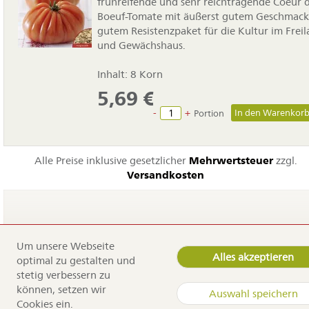
frühreifende und sehr reichtragende Coeur 
Boeuf-Tomate mit äußerst gutem Geschmac
gutem Resistenzpaket für die Kultur im Frei
und Gewächshaus.
Inhalt: 8 Korn
5,69
€
-
+
Portion
Alle Preise inklusive gesetzlicher
Mehrwertsteuer
zzgl.
Versandkosten
Um unsere Webseite
Navigation
Home
Alles akzeptieren
optimal zu gestalten und
überspringen
Service
stetig verbessern zu
Dürr Samen
können, setzen wir
Kontakt
Auswahl speichern
Cookies ein.
Anfahrt