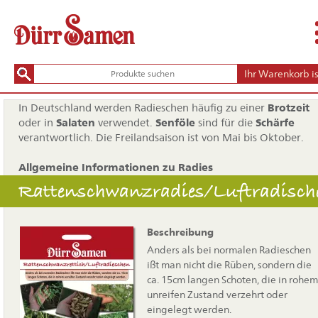
Ihr Warenkorb ist
In Deutschland werden Radieschen häufig zu einer
Brotzeit
oder in
Salaten
verwendet.
Senföle
sind für die
Schärfe
verantwortlich. Die Freilandsaison ist von Mai bis Oktober.
Allgemeine Informationen zu Radies
Rattenschwanzradies/Luftradisch
Beschreibung
Anders als bei normalen Radieschen
ißt man nicht die Rüben, sondern die
ca. 15cm langen Schoten, die in rohem
unreifen Zustand verzehrt oder
eingelegt werden.