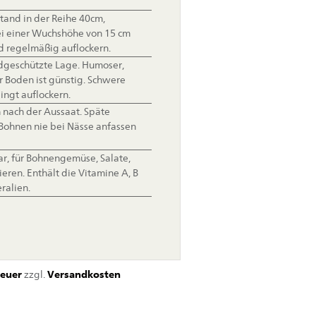
and in der Reihe 40cm,
i einer Wuchshöhe von 15 cm
d regelmäßig auflockern.
geschützte Lage. Humoser,
r Boden ist günstig. Schwere
ngt auflockern.
n nach der Aussaat. Späte
 Bohnen nie bei Nässe anfassen
ar, für Bohnengemüse, Salate,
eren. Enthält die Vitamine A, B
ralien.
euer
zzgl.
Versandkosten