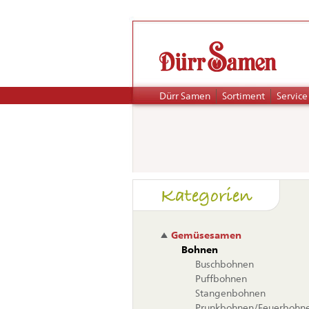
Navigation
Dürr Samen
Sortiment
Service
überspringen
Naviga
Kategorien
übers
Gemüsesamen
Bohnen
Buschbohnen
Puffbohnen
Stangenbohnen
Prunkbohnen/Feuerbohn