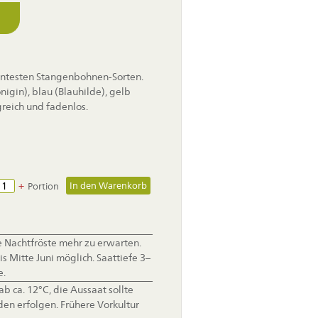
ntesten Stangenbohnen-Sorten.
nigin), blau (Blauhilde), gelb
greich und fadenlos.
+
Portion
 Nachtfröste mehr zu erwarten.
s Mitte Juni möglich. Saattiefe 3–
e.
ab ca. 12°C, die Aussaat sollte
öden erfolgen. Frühere Vorkultur