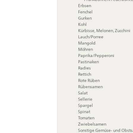
Erbsen
Fenchel
Gurken
Kohl
Kürbisse, Melonen, Zucchini
Lauch/Porree
Mangold
Möhren
Paprika/Pepperoni
Pastinaken
Radies
Rettich
Rote Rüben
Rübensamen
Salat
Sellerie
Spargel
Spinat
Tomaten
Zwiebelsamen
Sonstige Gemüse- und Obst