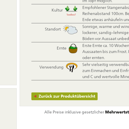
im Topf möglich.
Empfohlener Stangenabst
Kultur
Reihenabstand 100cm. Be
Erde etwas anhäufeln un
Sonnige, warme und wind
Standort
lockerer, sandig–lehmige
Böden vor Aussaat unbedi
Erste Ernte ca. 10 Woche
Ernte
Aussaaten bis zum Frost.
oder ernten.
Sehr vielseitig verwendb
Verwendung
zum Einmachen und Einfri
und C und wertvolle Mine
Zurück zur Produktübersicht
Alle Preise inklusive gesetzlicher
Mehrwertst