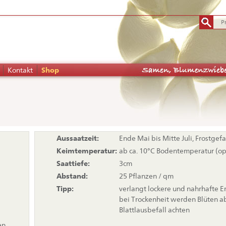
Kontakt
Shop
tion
Aussaatzeit:
Ende Mai bis Mitte Juli, Frostgef
pringen
Keimtemperatur:
ab ca. 10°C Bodentemperatur (opt
Saattiefe:
3cm
Abstand:
25 Pflanzen / qm
Tipp:
verlangt lockere und nahrhafte E
bei Trockenheit werden Blüten ab
Blattlausbefall achten
en