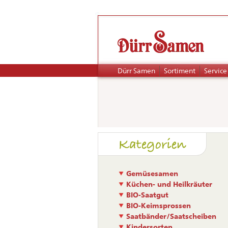
Navigation
Dürr Samen
Sortiment
Service
überspringen
Naviga
Kategorien
übers
Gemüsesamen
Küchen- und Heilkräuter
BIO-Saatgut
BIO-Keimsprossen
Saatbänder/Saatscheiben
Kindersorten