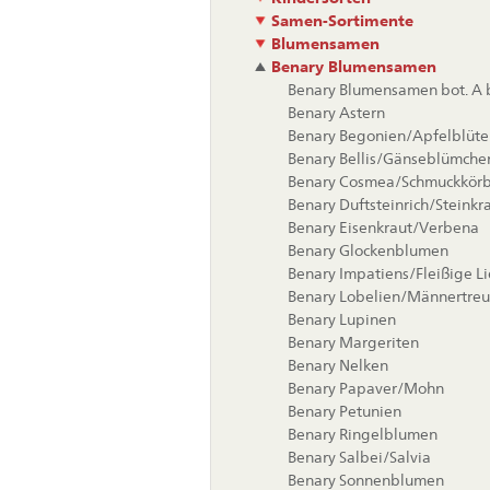
Samen-Sortimente
Blumensamen
Benary Blumensamen
Benary Blumensamen bot. A b
Benary Astern
Benary Begonien/Apfelblüte
Benary Bellis/Gänseblümche
Benary Cosmea/Schmuckkör
Benary Duftsteinrich/Steinkr
Benary Eisenkraut/Verbena
Benary Glockenblumen
Benary Impatiens/Fleißige L
Benary Lobelien/Männertreu
Benary Lupinen
Benary Margeriten
Benary Nelken
Benary Papaver/Mohn
Benary Petunien
Benary Ringelblumen
Benary Salbei/Salvia
Benary Sonnenblumen