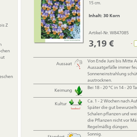
15 cm.
Inhalt: 30 Korn
is Z
Artikel-Nr. W847085
3,19
€
-
n
bchen
aut
Von Ende Juni bis Mitte 
Aussaat
Aussaatgefäße immer feuc
Sonneneinstrahlung schüt
ieschen
austrocknen.
Bei 18 - 20 °C in 14 - 20 T
Keimung
Ca. 1 - 2 Wochen nach Auf
Kultur
Später die gut bewurzelt
Schalen pflanzen und weit
die Pflanzen nicht vor Mä
Regelmäßig düngen.
Sonnig.
Standort