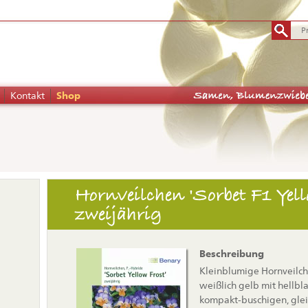
Kontakt
Shop
tion
Hornveilchen 'Sorbet F1 Yell
pringen
zweijährig
Beschreibung
Kleinblumige Hornveilche
weißlich gelb mit hellbl
kompakt-buschigen, gle