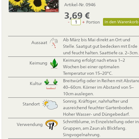
Artikel-Nr. 0946
3,69
€
-
+
Portion
Ab März bis Mai direkt an Ort und
Aussaat
Stelle. Saatgut gut bedecken mit Erde
und feucht halten. Saattiefe ca. 2–3cm.
Keimung erfolgt nach etwa 1–2
Keimung
Wochen bei einer optimalen
Temperatur von 15–20°C.
Breitwürfig oder in Reihen mit Abstan
Kultur
40–60cm. Körner im Abstand von 5–
10cm auslegen.
Sonnig. Kräftiger, nahrhafter und
Standort
ausreichend feuchter Gartenboden.
Hoher Wasser- und Düngebedarf.
Schnittblume, in Einzelstellung oder in
Verwendung
Gruppen, am Zaun als Blickfang.
Singvogelnahrung.