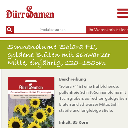
Ihr Warenkorb ist leer
Sonnenblume 'Solara F1',
goldene Blüten mit schwarzer
Mitte, einjährig, 120–150cm
Beschreibung
'Solara F1' ist eine frühblühende,
pollenfreie Schnitt-Sonnenblume mit
15cm großen, aufrechten goldgelben
Blüten und schwarzer Mitte. Sehr
stabile und langlebige Stiele.
Inhalt: 35 Korn