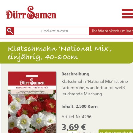
Ihr Warenkorb ist leer
Klatschmohn 'National Mix',
einjährig, 40-60cm
Beschreibung
Klatschmohn 'National Mix' ist eine
farbenfrohe, wunderbar rot-weiß
leuchtende Mischung.
Inhalt: 2.500 Korn
Artikel-Nr. 4296
3,69
€