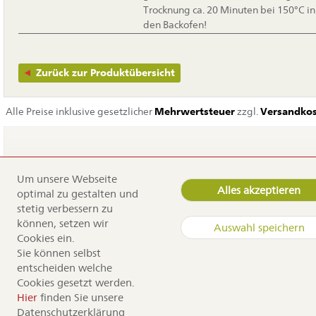
Trocknung ca. 20 Minuten bei 150°C in
den Backofen!
Zurück zur Produktübersicht
Alle Preise inklusive gesetzlicher
Mehrwertsteuer
zzgl.
Versandko
Um unsere Webseite
Navigation
Home
Alles akzeptieren
optimal zu gestalten und
überspringen
Service
stetig verbessern zu
Dürr Samen
können, setzen wir
Auswahl speichern
Kontakt
Cookies ein.
Anfahrt
Sie können selbst
Sortiment
entscheiden welche
Cookies gesetzt werden.
Copyright by Dürr Samen
Hier
finden Sie unsere
Datenschutzerklärung