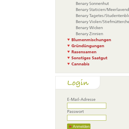
Benary Sonnenhut
Benary Staticien/Meerlavend
Benary Tagetes/Studentenb
Benary Violen/Stiefmütterch
Benary Wicken
Benary Zinnien
Blumenmischungen
Gründüngungen
Rasensamen
Sonstiges Saatgut
Cannabis
Login
E-Mail-Adresse
Passwort
Anmelden