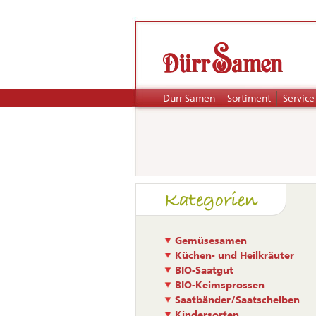
Navigation
Dürr Samen
Sortiment
Service
überspringen
Naviga
Kategorien
übers
Gemüsesamen
Küchen- und Heilkräuter
BIO-Saatgut
BIO-Keimsprossen
Saatbänder/Saatscheiben
Kindersorten