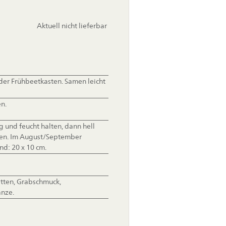
Aktuell nicht lieferbar
 oder Frühbeetkasten. Samen leicht
en.
g und feucht halten, dann hell
eren. Im August/September
nd: 20 x 10 cm.
tten, Grabschmuck,
anze.