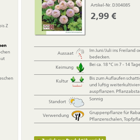
Artikel-Nr. D304085
2,99
€
is Z
hen
Im Juni/Juli ins Freiland
bchen
Aussaat
bedecken.
aut
Bei ca. 18 °C in 7 - 14 Tag
Keimung
ieschen
Bis zum Auflaufen schatti
Kultur
und luftig weiterkultivi
auspflanzen. Pflanzabsta
Sonnig
Standort
Gruppenpflanze für Raba
Verwendung
Pflanzenschalen, Topfpfl