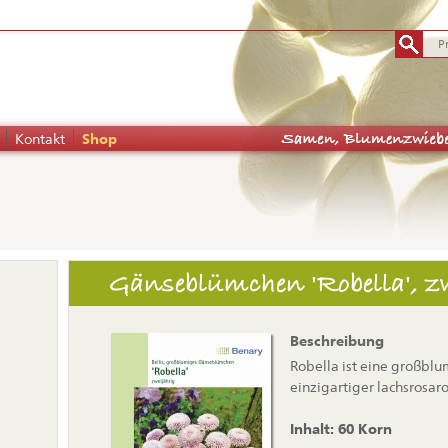
Kontakt
Shop
tion
Gänseblümchen 'Robella', z
pringen
Beschreibung
Robella ist eine großblu
einzigartiger lachsrosaro
Inhalt: 60 Korn