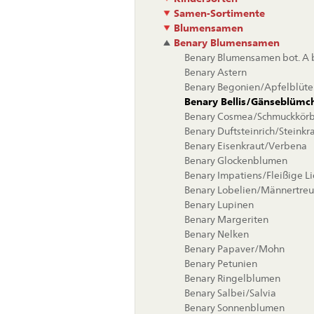
Samen-Sortimente
Blumensamen
Benary Blumensamen
Benary Blumensamen bot. A b
Benary Astern
Benary Begonien/Apfelblüte
Benary Bellis/Gänseblümc
Benary Cosmea/Schmuckkör
Benary Duftsteinrich/Steinkr
Benary Eisenkraut/Verbena
Benary Glockenblumen
Benary Impatiens/Fleißige L
Benary Lobelien/Männertreu
Benary Lupinen
Benary Margeriten
Benary Nelken
Benary Papaver/Mohn
Benary Petunien
Benary Ringelblumen
Benary Salbei/Salvia
Benary Sonnenblumen