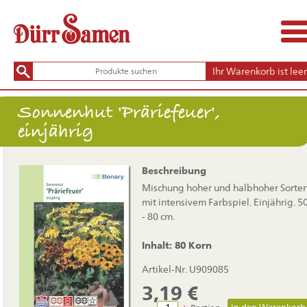
Ihr Warenkorb ist leer
Sonnenhut 'Präriefeuer',
einjährig
Beschreibung
Mischung hoher und halbhoher Sorte
mit intensivem Farbspiel. Einjährig. 5
- 80 cm.
Inhalt: 80 Korn
Artikel-Nr. U909085
3,19
€