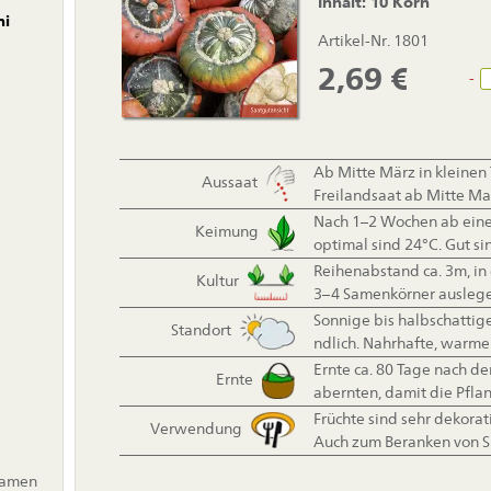
Inhalt: 10 Korn
ni
Artikel-Nr. 1801
2,69
€
-
Ab Mitte März in kleinen
Aussaat
Freilandsaat ab Mitte Mai
Nach 1–2 Wochen ab eine
Keimung
optimal sind 24°C. Gut s
Reihenabstand ca. 3m, in 
Kultur
3–4 Samenkörner auslege
Sonnige bis halbschattig
Standort
ndlich. Nahrhafte, warm
Ernte ca. 80 Tage nach der
Ernte
abernten, damit die Pflan
Früchte sind sehr dekorat
Verwendung
Auch zum Beranken von S
samen