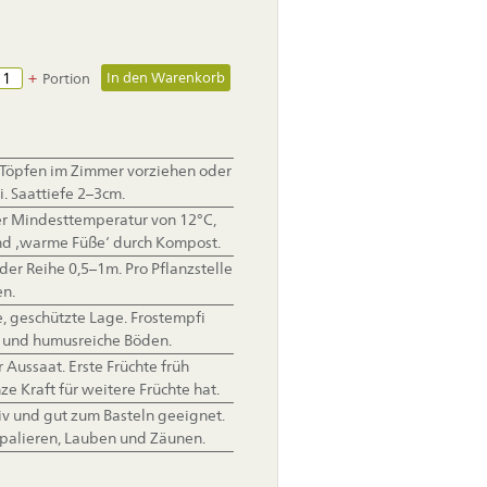
+
Portion
 Töpfen im Zimmer vorziehen oder
. Saattiefe 2–3cm.
r Mindesttemperatur von 12°C,
ind ‚warme Füße‘ durch Kompost.
der Reihe 0,5–1m. Pro Pflanzstelle
n.
e, geschützte Lage. Frostempfi
e und humusreiche Böden.
 Aussaat. Erste Früchte früh
ze Kraft für weitere Früchte hat.
iv und gut zum Basteln geeignet.
palieren, Lauben und Zäunen.