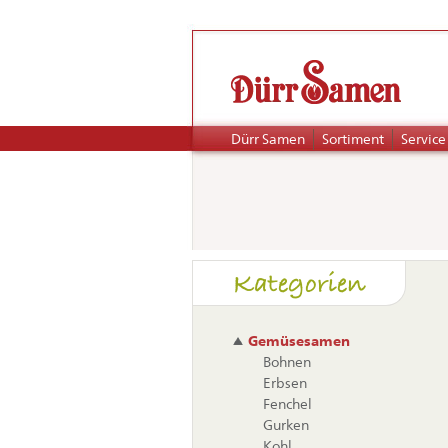
Navigation
Dürr Samen
Sortiment
Service
überspringen
Naviga
Kategorien
übers
Gemüsesamen
Bohnen
Erbsen
Fenchel
Gurken
Kohl