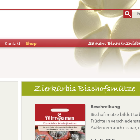
Kontakt
Shop
tion
Zierkürbis Bischofsmütze
pringen
Beschreibung
Bischofsmütze bildet tur
Früchte in verschiedens
Außerdem auch essbar, da