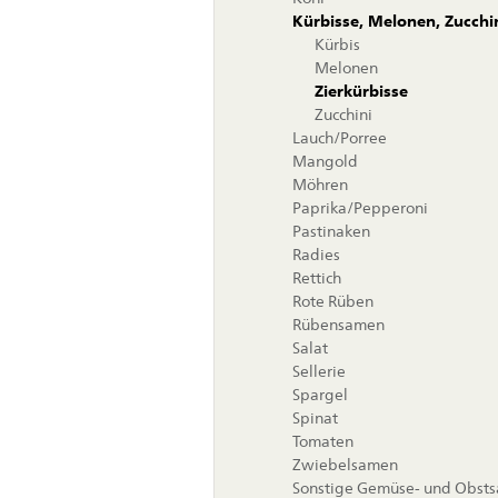
Kürbisse, Melonen, Zucchi
Kürbis
Melonen
Zierkürbisse
Zucchini
Lauch/Porree
Mangold
Möhren
Paprika/Pepperoni
Pastinaken
Radies
Rettich
Rote Rüben
Rübensamen
Salat
Sellerie
Spargel
Spinat
Tomaten
Zwiebelsamen
Sonstige Gemüse- und Obst