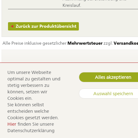
Kreislauf.
Zurück zur Produktübersicht
Alle Preise inklusive gesetzlicher
Mehrwertsteuer
zzgl.
Versandko
Um unsere Webseite
Navigation
Home
Alles akzeptieren
optimal zu gestalten und
überspringen
Service
stetig verbessern zu
Dürr Samen
können, setzen wir
Auswahl speichern
Kontakt
Cookies ein.
Anfahrt
Sie können selbst
Sortiment
entscheiden welche
Cookies gesetzt werden.
Copyright by Dürr Samen
Hier
finden Sie unsere
Datenschutzerklärung