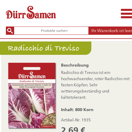
Ihr Warenkorb ist leer
Radicchio di Treviso
Beschreibung
Radicchio di Treviso ist ein
hochwachsender, roter Radicchio mit
festen Köpfen. Sehr
witterungsbeständig und
kältetolerant.
Inhalt: 800 Korn
Artikel-Nr. 1935
2,69
€