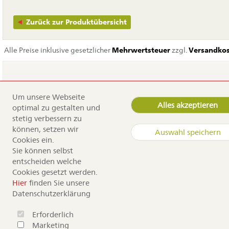
Zurück zur Produktübersicht
Alle Preise inklusive gesetzlicher
Mehrwertsteuer
zzgl.
Versandko
Um unsere Webseite
Navigation
Home
Alles akzeptieren
optimal zu gestalten und
überspringen
Service
stetig verbessern zu
Dürr Samen
können, setzen wir
Auswahl speichern
Kontakt
Cookies ein.
Anfahrt
Sie können selbst
Sortiment
entscheiden welche
Cookies gesetzt werden.
Copyright by Dürr Samen
Hier
finden Sie unsere
Datenschutzerklärung
Erforderlich
Marketing