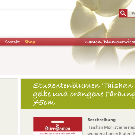
Kontakt
Shop
tion
Studentenblumen 'Taishan M
pringen
gelbe und orangene Färbung,
75cm
Beschreibung
'Taishan Mix' ist eine r
wunderschönen Blüten. B