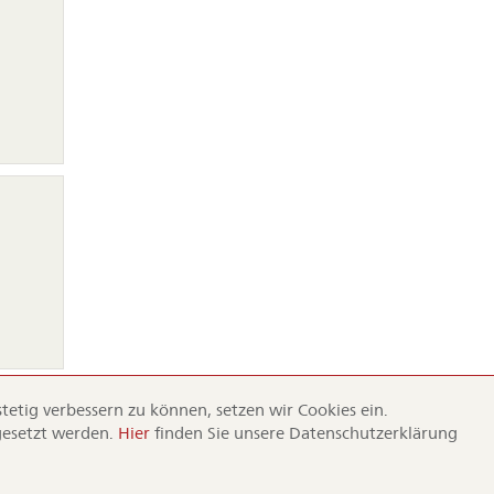
on
ingen
etig verbessern zu können, setzen wir Cookies ein.
gesetzt werden.
Hier
finden Sie unsere Datenschutzerklärung
Dürr
info
vice
Dürr Samen