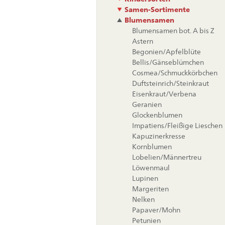
Samen-Sortimente
Blumensamen
Blumensamen bot. A bis Z
Astern
Begonien/Apfelblüte
Bellis/Gänseblümchen
Cosmea/Schmuckkörbchen
Duftsteinrich/Steinkraut
Eisenkraut/Verbena
Geranien
Glockenblumen
Impatiens/Fleißige Lieschen
Kapuzinerkresse
Kornblumen
Lobelien/Männertreu
Löwenmaul
Lupinen
Margeriten
Nelken
Papaver/Mohn
Petunien