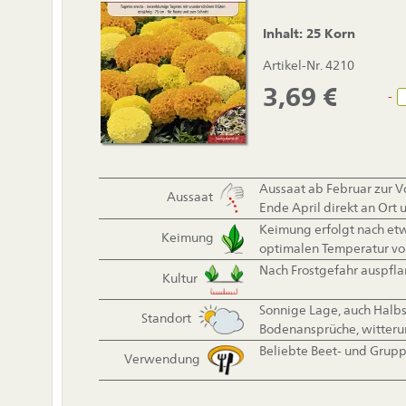
Inhalt: 25 Korn
Artikel-Nr. 4210
3,69
€
-
Aussaat ab Februar zur V
Aussaat
Ende April direkt an Ort u
Keimung erfolgt nach etw
Keimung
optimalen Temperatur vo
Nach Frostgefahr auspfl
Kultur
Sonnige Lage, auch Halbs
Standort
Bodenansprüche, witteru
Beliebte Beet- und Grup
Verwendung