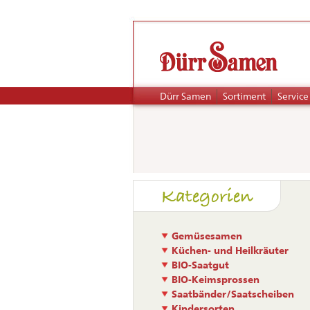
Navigation
Dürr Samen
Sortiment
Service
überspringen
Naviga
Kategorien
übers
Gemüsesamen
Küchen- und Heilkräuter
BIO-Saatgut
BIO-Keimsprossen
Saatbänder/Saatscheiben
Kindersorten