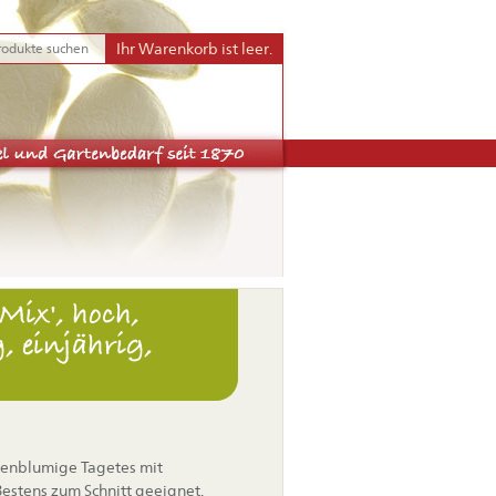
Ihr Warenkorb ist leer.
ix', hoch,
 einjährig,
iesenblumige Tagetes mit
estens zum Schnitt geeignet.