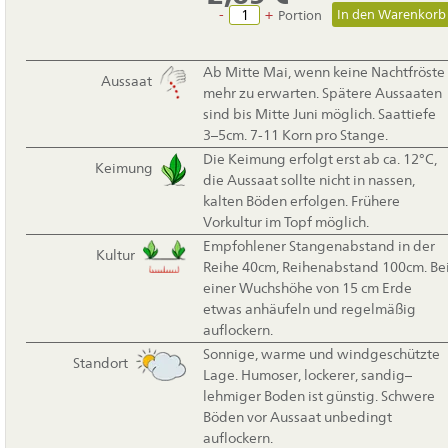
-
+
Portion
Ab Mitte Mai, wenn keine Nachtfröste
Aussaat
mehr zu erwarten. Spätere Aussaaten
sind bis Mitte Juni möglich. Saattiefe
3–5cm. 7-11 Korn pro Stange.
Die Keimung erfolgt erst ab ca. 12°C,
Keimung
die Aussaat sollte nicht in nassen,
kalten Böden erfolgen. Frühere
Vorkultur im Topf möglich.
Empfohlener Stangenabstand in der
Kultur
Reihe 40cm, Reihenabstand 100cm. Be
einer Wuchshöhe von 15 cm Erde
etwas anhäufeln und regelmäßig
auflockern.
Sonnige, warme und windgeschützte
Standort
Lage. Humoser, lockerer, sandig–
lehmiger Boden ist günstig. Schwere
Böden vor Aussaat unbedingt
auflockern.