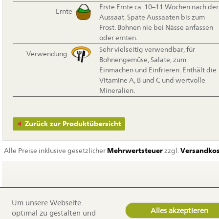
Erste Ernte ca. 10–11 Wochen nach der
Ernte
Aussaat. Späte Aussaaten bis zum
Frost. Bohnen nie bei Nässe anfassen
oder ernten.
Sehr vielseitig verwendbar, für
Verwendung
Bohnengemüse, Salate, zum
Einmachen und Einfrieren. Enthält die
Vitamine A, B und C und wertvolle
Mineralien.
Zurück zur Produktübersicht
Alle Preise inklusive gesetzlicher
Mehrwertsteuer
zzgl.
Versandko
Navigation
Home
Um unsere Webseite
Alles akzeptieren
überspringen
Service
optimal zu gestalten und