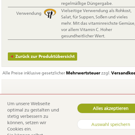
regelmäßige Düngergabe.
Vielseitige Verwendung als Rohkost,
Verwendung
Salat, für Suppen, Soßen und vieles
mehr. Mit das vitaminreichste Gemüse
vor allem Vitamin C. Hoher
gesundheitlicher Wert.
Zurück zur Produktübersicht
Alle Preise inklusive gesetzlicher
Mehrwertsteuer
zzgl.
Versandko
Um unsere Webseite
Navigation
Home
Alles akzeptieren
optimal zu gestalten und
überspringen
Service
stetig verbessern zu
Dürr Samen
können, setzen wir
Kontakt
Auswahl speichern
Cookies ein.
Anfahrt