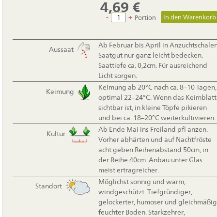
4,69
€
-
+
Portion
Ab Februar bis April in Anzuchtschalen
Aussaat
Saatgut nur ganz leicht bedecken.
Saattiefe ca. 0,2cm. Für ausreichend
Licht sorgen.
Keimung ab 20°C nach ca. 8–10 Tagen,
Keimung
optimal 22–24°C. Wenn das Keimblatt
sichtbar ist, in kleine Töpfe pikieren
und bei ca. 18–20°C weiterkultivieren.
Ab Ende Mai ins Freiland pfl anzen.
Kultur
Vorher abhärten und auf Nachtfröste
acht geben.Reihenabstand 50cm, in
der Reihe 40cm. Anbau unter Glas
meist ertragreicher.
Möglichst sonnig und warm,
Standort
windgeschützt. Tiefgründiger,
gelockerter, humoser und gleichmäßig
feuchter Boden. Starkzehrer,