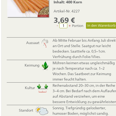
Inhalt: 400 Korn
Artikel-Nr. 4227
3,69
€
-
+
Portion
Ab Mitte Februar bis Anfang Juli direk
Aussaat
an Ort und Stelle. Saatgut nur leicht
bedecken. Saattiefe ca. 0,5–1cm.
Verfrühung durch Folie/Vlies.
Möhren keimen etwas ungleichmäßig
Keimung
je nach Temperatur nach ca. 1–2
Wochen. Das Saatbeet zur Keimung
immer feucht halten.
Reihenabstand 20–30 cm, in der Reihe
Kultur
3–4 cm. Bei Bedarf nach dem Auflaufe
auf Abstand verziehen, um eine
bessere Entwicklung zu gewährleisten
Sonnig. Tiefgründig gelockerter,
Standort
humoser Boden, möglichst sandig.