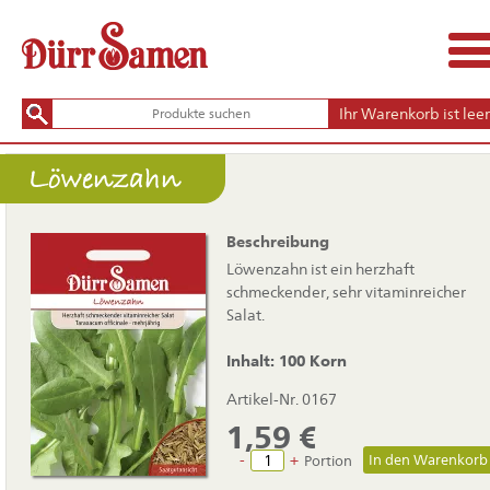
Ihr Warenkorb ist leer
Löwenzahn
Beschreibung
Löwenzahn ist ein herzhaft
schmeckender, sehr vitaminreicher
Salat.
Inhalt: 100 Korn
Artikel-Nr. 0167
1,59
€
-
+
Portion