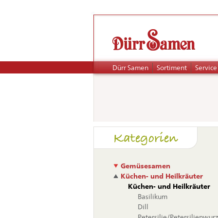
Navigation
Dürr Samen
Sortiment
Service
überspringen
Naviga
Kategorien
übers
Gemüsesamen
Küchen- und Heilkräuter
Küchen- und Heilkräuter
Basilikum
Dill
Petersilie/Petersilienwur