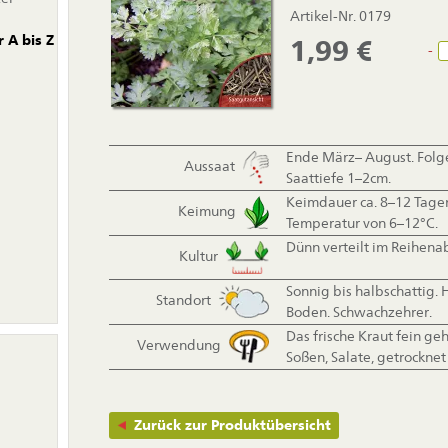
Artikel-Nr. 0179
 A bis Z
1,99
€
-
Ende März– August. Folge
Aussaat
Saattiefe 1–2cm.
Keimdauer ca. 8–12 Tagen
Keimung
Temperatur von 6–12°C.
Dünn verteilt im Reihen
Kultur
Sonnig bis halbschattig.
Standort
Boden. Schwachzehrer.
Das frische Kraut fein ge
Verwendung
Soßen, Salate, getrocknet 
Zurück zur Produktübersicht