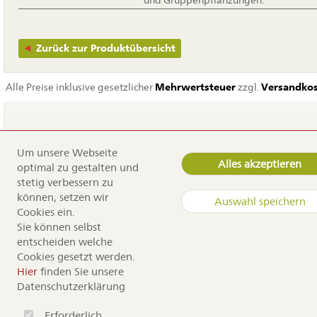
und Gruppenpflanzungen.
Zurück zur Produktübersicht
Alle Preise inklusive gesetzlicher
Mehrwertsteuer
zzgl.
Versandko
Um unsere Webseite
Navigation
Home
Alles akzeptieren
optimal zu gestalten und
überspringen
Service
stetig verbessern zu
Dürr Samen
können, setzen wir
Auswahl speichern
Kontakt
Cookies ein.
Anfahrt
Sie können selbst
Sortiment
entscheiden welche
Cookies gesetzt werden.
Copyright by Dürr Samen
Hier
finden Sie unsere
Datenschutzerklärung
Erforderlich