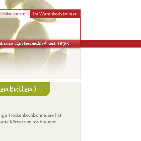
Ihr Warenkorb ist leer.
kenbullen)
lsige Trockenkochbohne. Sie hat
afte Körner von rot-brauner