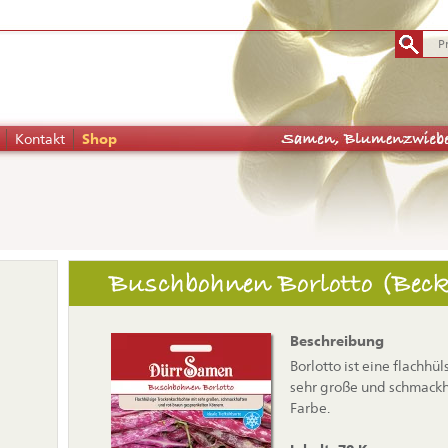
Kontakt
Shop
tion
Buschbohnen Borlotto (Bec
pringen
Beschreibung
Borlotto ist eine flachhü
sehr große und schmackh
Farbe.