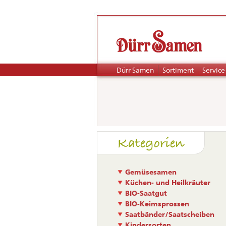
Navigation
Dürr Samen
Sortiment
Service
überspringen
Naviga
Kategorien
übers
Gemüsesamen
Küchen- und Heilkräuter
BIO-Saatgut
BIO-Keimsprossen
Saatbänder/Saatscheiben
Kindersorten