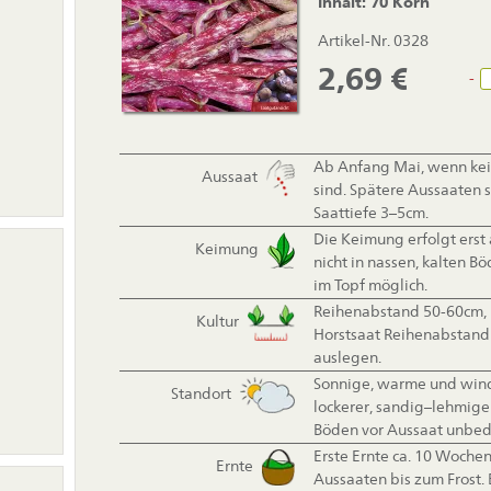
Inhalt: 70 Korn
Artikel-Nr. 0328
2,69
€
-
Ab Anfang Mai, wenn kei
Aussaat
sind. Spätere Aussaaten s
Saattiefe 3–5cm.
Die Keimung erfolgt erst 
Keimung
nicht in nassen, kalten B
im Topf möglich.
Reihenabstand 50-60cm, i
Kultur
Horstsaat Reihenabstand
auslegen.
Sonnige, warme und wind
Standort
lockerer, sandig–lehmige
Böden vor Aussaat unbedi
Erste Ernte ca. 10 Woche
Ernte
on
Aussaaten bis zum Frost.