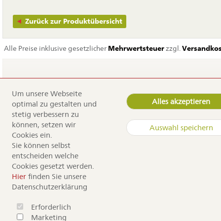
Zurück zur Produktübersicht
Alle Preise inklusive gesetzlicher
Mehrwertsteuer
zzgl.
Versandko
Um unsere Webseite
Navigation
Home
Alles akzeptieren
optimal zu gestalten und
überspringen
Service
stetig verbessern zu
Dürr Samen
können, setzen wir
Auswahl speichern
Kontakt
Cookies ein.
Anfahrt
Sie können selbst
Sortiment
entscheiden welche
Cookies gesetzt werden.
Copyright by Dürr Samen
Hier
finden Sie unsere
Datenschutzerklärung
Erforderlich
Marketing