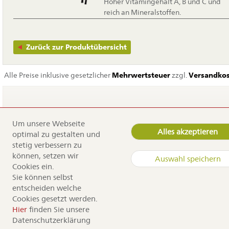
Hoher Vitamingehalt A, B und C und
reich an Mineralstoffen.
Zurück zur Produktübersicht
Alle Preise inklusive gesetzlicher
Mehrwertsteuer
zzgl.
Versandko
Um unsere Webseite
Navigation
Home
Alles akzeptieren
optimal zu gestalten und
überspringen
Service
stetig verbessern zu
Dürr Samen
können, setzen wir
Auswahl speichern
Kontakt
Cookies ein.
Anfahrt
Sie können selbst
Sortiment
entscheiden welche
Cookies gesetzt werden.
Copyright by Dürr Samen
Hier
finden Sie unsere
Datenschutzerklärung