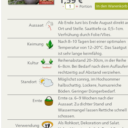
1,59
€
-
+
Portion
Ab Ende Juni bis Ende August direkt a
Aussaat
Ort und Stelle. Saattiefe ca. 0,5–1cm.
Verfrühung durch Folie/Vlies.
Nach 8–10 Tagen bei einer optimalen
Keimung
Temperatur von 12–20°C. Das Saatgut
ist sehr lange keimfähig.
Reihenabstand 20–30cm, in der Reihe
Kultur
6–8cm. Bei Bedarf nach dem Auflaufe
rechtzeitig auf Abstand verziehen.
Möglichst sonnig, im Hochsommer
Standort
halbschattig. Lockere, humusreiche
Böden. Geringer Düngerbedarf.
Ernte ca. 6–9 Wochen nach der
Ernte
Aussaat. Zu dichter Stand und
Wassermangel lassen Rettiche schnell
schossen.
Als Rohkost, Dekoration und Salat.
Verwendung