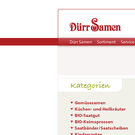
Navigation
Dürr Samen
Sortiment
Service
überspringen
Naviga
Kategorien
übers
Gemüsesamen
Küchen- und Heilkräuter
BIO-Saatgut
BIO-Keimsprossen
Saatbänder/Saatscheiben
Kindersorten