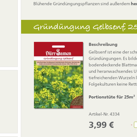
Blühende Gründüngungspflanzen sind außerdem
he
Gründüngung Gelbsenf, 2
Beschreibung
Gelbsenf ist eine der sc
Gründüngungen. Es bildet
bodendeckende Blattmas
und heranwachsendes Un
tiefreichenden Wurzeln 
Folgekulturen keine Rett
Portionstüte für 25m²
Artikel-Nr. 4334
3,99
€
-