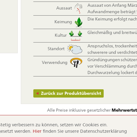
on
Aussaat von Anfang März
Aussaat
ingen
Aufwandmenge beträgt 5
Die Keimung erfolgt nach 
Keimung
Gleichmäßig und breitwü
Kultur
Anspruchslos, trockenheit
Standort
schwerere und verdichte
Gründüngungen schützen 
Verwendung
vor Verschlämmung durch 
Durchwurzelung lockert 
Zurück zur Produktübersicht
Alle Preise inklusive gesetzlicher
Mehrwertst
etig verbessern zu können, setzen wir Cookies ein.
gesetzt werden.
Hier
finden Sie unsere Datenschutzerklärung
Dürr