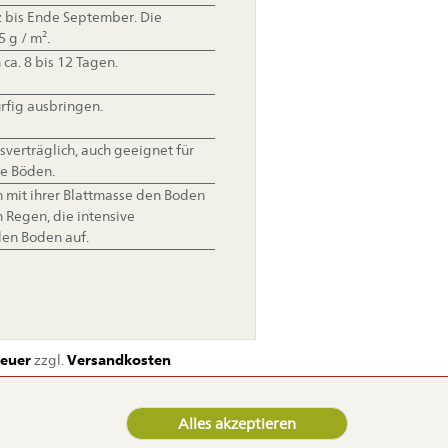
 bis Ende September. Die
 g / m².
ca. 8 bis 12 Tagen.
rfig ausbringen.
sverträglich, auch geeignet für
te Böden.
mit ihrer Blattmasse den Boden
Regen, die intensive
den Boden auf.
euer
zzgl.
Versandkosten
Alles akzeptieren
 Samen