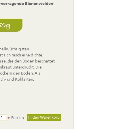
rvorragende Bienenweiden
!
50g
hnellwüchsigsten
 sich rasch eine dichte,
se, die den Boden beschattet
kraut unterdrückt. Die
lockern den Boden. Als
ich- und Kohlarten.
+
Portion