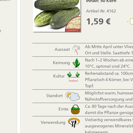
Inhalt: 50 Korn
Artikel-Nr. 4162
1,59
€
-
e
Ab Mitte April unter Vlies
Aussaat
Ort und Stelle. Saattiefe 
Nach 1–2 Wochen ab ein
Keimung
10°C, optimal sind 24°C.
Reihenabstand ca. 100cm,
Kultur
Pflanzloch 4 Körner, bei 
Topf.
Möglichst warm, humoser,
Standort
Nährstoffversorgung und 
Ca. 80 Tage nach der Auss
Ernte
damit die Pflanze genüge
Vielseitig verwendbares
Verwendung
ausgewogenes Mineralstof
kalorienarm.