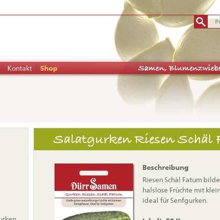
Kontakt
Shop
tion
Salatgurken Riesen Schäl
pringen
Beschreibung
Riesen Schäl Fatum bild
halslose Früchte mit kle
ideal für Senfgurken.
urken