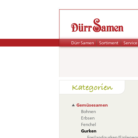
Navigation
Dürr Samen
Sortiment
Service
überspringen
Naviga
Kategorien
übers
Gemüsesamen
Bohnen
Erbsen
Fenchel
Gurken
Freilandgurken/Einlegeg