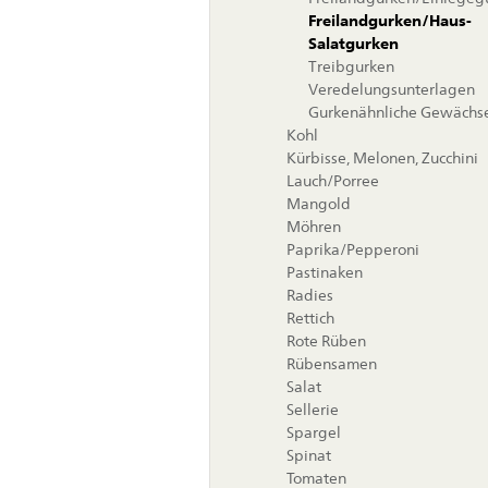
Freilandgurken/Haus-
Salatgurken
Treibgurken
Veredelungsunterlagen
Gurkenähnliche Gewächs
Kohl
Kürbisse, Melonen, Zucchini
Lauch/Porree
Mangold
Möhren
Paprika/Pepperoni
Pastinaken
Radies
Rettich
Rote Rüben
Rübensamen
Salat
Sellerie
Spargel
Spinat
Tomaten