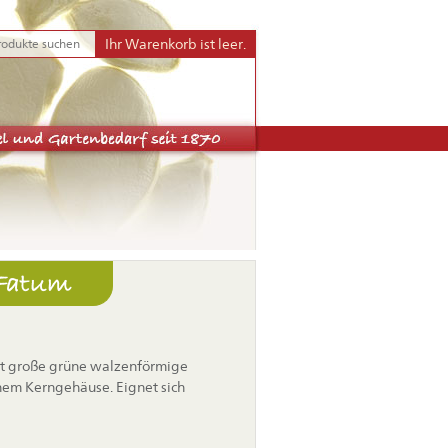
Ihr Warenkorb ist leer.
 Fatum
et große grüne walzenförmige
inem Kerngehäuse. Eignet sich