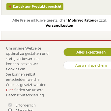
Zurück zur Produktübersicht
Alle Preise inklusive gesetzlicher
Mehrwertsteuer
zzgl.
Versandkosten
Um unsere Webseite
Navigation
Home
Alles akzeptieren
optimal zu gestalten und
überspringen
Service
stetig verbessern zu
Dürr Samen
können, setzen wir
Auswahl speichern
Kontakt
Cookies ein.
Anfahrt
Sie können selbst
Sortiment
entscheiden welche
Cookies gesetzt werden.
Copyright by Dürr Samen
Hier
finden Sie unsere
Datenschutzerklärung
Erforderlich
Marketing