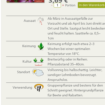
3,69
€
-
+
Portion
Ab März in Aussaatgefäße zur
Aussaat
Vorzucht und ab April bis Juni direkt a
Ort und Stelle. Saatgut leicht bedecke
und feucht halten. Saattiefe ca. 0,5–
1cm
Keimung erfolgt nach etwa 2–3
Keimung
Wochen bei einer optimalen
Temperatur von 18°C.
Breitwürfig oder in Reihen.
Kultur
Pflanzabstand 35–40cm.
Vollsonnig bis halbschattig. Leichter,
Standort
sandiger Lehmboden bevorzugt.
Anspruchslos.
Gruppenpflanze und bestens für den
Verwendung
Schnitt geeignet. Hintergrundpflanze
für Beete und Rabatten.