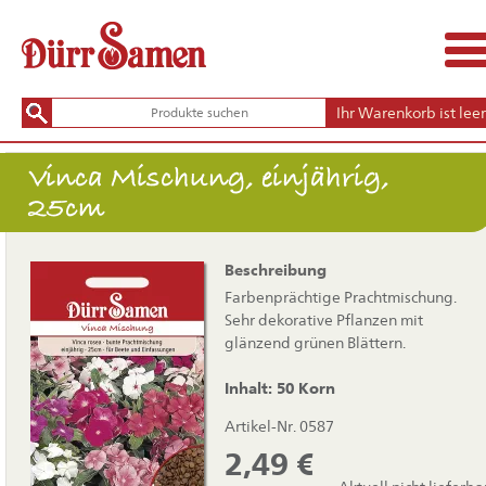
Ihr Warenkorb ist leer
Vinca Mischung, einjährig,
25cm
Beschreibung
Farbenprächtige Prachtmischung.
Sehr dekorative Pflanzen mit
glänzend grünen Blättern.
Inhalt: 50 Korn
Artikel-Nr. 0587
2,49
€