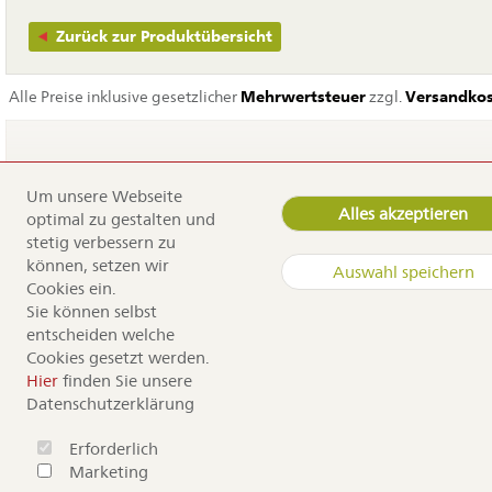
Zurück zur Produktübersicht
Alle Preise inklusive gesetzlicher
Mehrwertsteuer
zzgl.
Versandko
Um unsere Webseite
Navigation
Home
Alles akzeptieren
optimal zu gestalten und
überspringen
Service
stetig verbessern zu
Dürr Samen
können, setzen wir
Auswahl speichern
Kontakt
Cookies ein.
Anfahrt
Sie können selbst
Sortiment
entscheiden welche
Cookies gesetzt werden.
Copyright by Dürr Samen
Hier
finden Sie unsere
Datenschutzerklärung
Erforderlich
Marketing