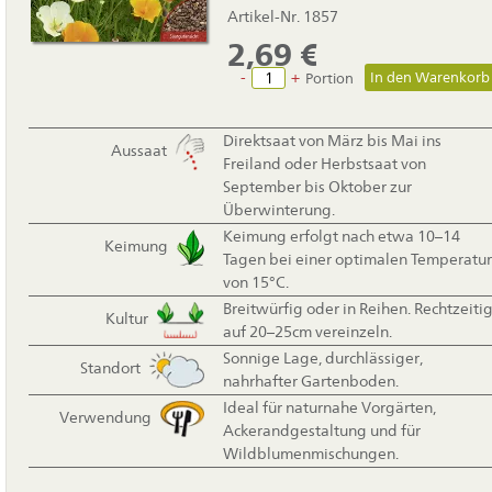
Artikel-Nr. 1857
2,69
€
-
+
Portion
Direktsaat von März bis Mai ins
Aussaat
Freiland oder Herbstsaat von
September bis Oktober zur
Überwinterung.
Keimung erfolgt nach etwa 10–14
Keimung
Tagen bei einer optimalen Temperatur
von 15°C.
Breitwürfig oder in Reihen. Rechtzeiti
Kultur
auf 20–25cm vereinzeln.
Sonnige Lage, durchlässiger,
Standort
nahrhafter Gartenboden.
Ideal für naturnahe Vorgärten,
Verwendung
Ackerandgestaltung und für
Wildblumenmischungen.