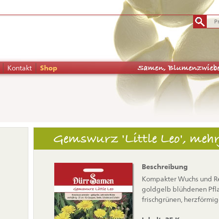
Kontakt
Shop
tion
Gemswurz 'Little Leo', meh
pringen
Beschreibung
Kompakter Wuchs und Rei
goldgelb blühdenen Pfla
frischgrünen, herzförmig