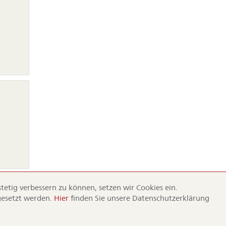
on
ingen
etig verbessern zu können, setzen wir Cookies ein.
gesetzt werden.
Hier
finden Sie unsere Datenschutzerklärung
Dürr
info
vice
Dürr Samen