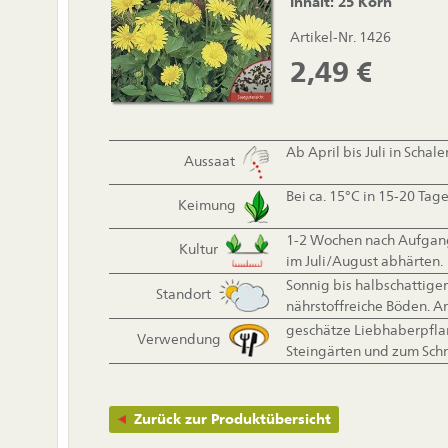
Inhalt: 25 Korn
Artikel-Nr. 1426
2,49
€
Ab April bis Juli in Scha
Aussaat
Bei ca. 15°C in 15-20 Tage
Keimung
1-2 Wochen nach Aufgang
Kultur
im Juli/August abhärten.
Sonnig bis halbschattiger
Standort
nährstoffreiche Böden. A
geschätze Liebhaberpfla
Verwendung
Steingärten und zum Schn
Zurück zur Produktübersicht