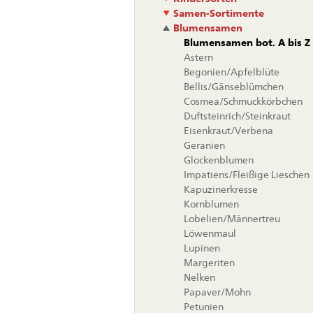
Samen-Sortimente
Blumensamen
Blumensamen bot. A bis Z
Astern
Begonien/Apfelblüte
Bellis/Gänseblümchen
Cosmea/Schmuckkörbchen
Duftsteinrich/Steinkraut
Eisenkraut/Verbena
Geranien
Glockenblumen
Impatiens/Fleißige Lieschen
Kapuzinerkresse
Kornblumen
Lobelien/Männertreu
Löwenmaul
Lupinen
Margeriten
Nelken
Papaver/Mohn
Petunien