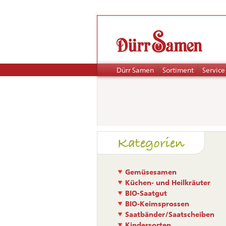
Navigation
Dürr Samen
Sortiment
Service
überspringen
Naviga
Kategorien
übers
Gemüsesamen
Küchen- und Heilkräuter
BIO-Saatgut
BIO-Keimsprossen
Saatbänder/Saatscheiben
Kindersorten