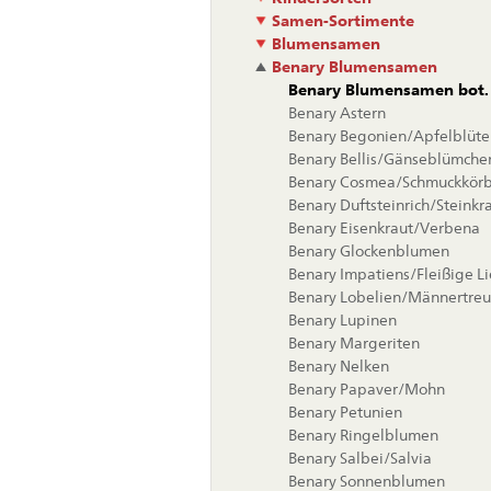
Samen-Sortimente
Blumensamen
Benary Blumensamen
Benary Blumensamen bot. 
Benary Astern
Benary Begonien/Apfelblüte
Benary Bellis/Gänseblümche
Benary Cosmea/Schmuckkör
Benary Duftsteinrich/Steinkr
Benary Eisenkraut/Verbena
Benary Glockenblumen
Benary Impatiens/Fleißige L
Benary Lobelien/Männertreu
Benary Lupinen
Benary Margeriten
Benary Nelken
Benary Papaver/Mohn
Benary Petunien
Benary Ringelblumen
Benary Salbei/Salvia
Benary Sonnenblumen