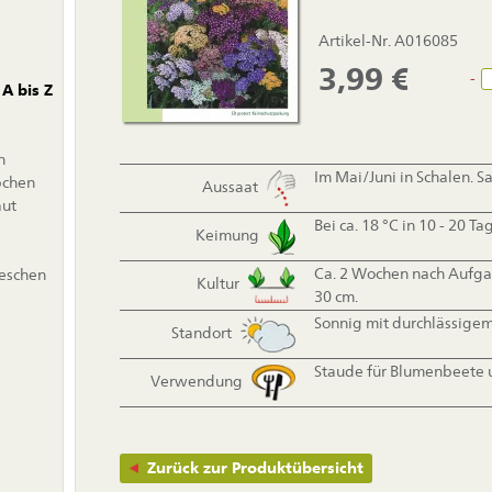
Artikel-Nr. A016085
3,99
€
-
A bis Z
n
Im Mai/Juni in Schalen. S
bchen
Aussaat
aut
Bei ca. 18 °C in 10 - 20 Ta
Keimung
Ca. 2 Wochen nach Aufgan
ieschen
Kultur
30 cm.
Sonnig mit durchlässige
Standort
Staude für Blumenbeete 
Verwendung
Zurück zur Produktübersicht