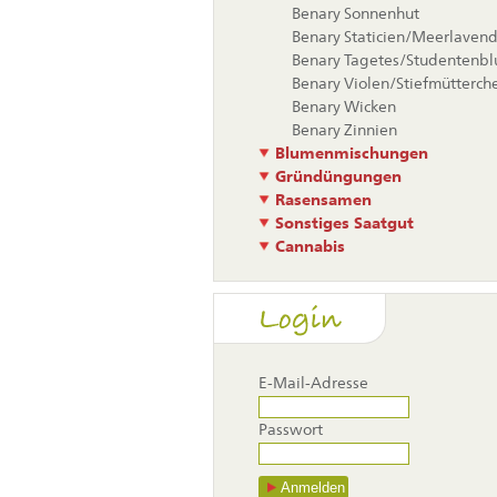
Benary Sonnenhut
Benary Staticien/Meerlavend
Benary Tagetes/Studentenb
Benary Violen/Stiefmütterch
Benary Wicken
Benary Zinnien
Blumenmischungen
Gründüngungen
Rasensamen
Sonstiges Saatgut
Cannabis
Login
E-Mail-Adresse
Passwort
Anmelden