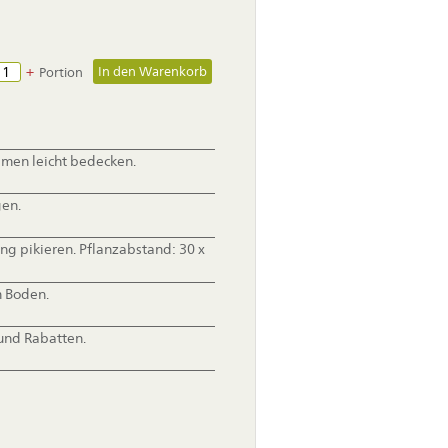
+
Portion
amen leicht bedecken.
gen.
g pikieren. Pflanzabstand: 30 x
m Boden.
und Rabatten.