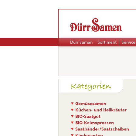
Navigation
Dürr Samen
Sortiment
Service
überspringen
Naviga
Kategorien
übers
Gemüsesamen
Küchen- und Heilkräuter
BIO-Saatgut
BIO-Keimsprossen
Saatbänder/Saatscheiben
Kindersorten