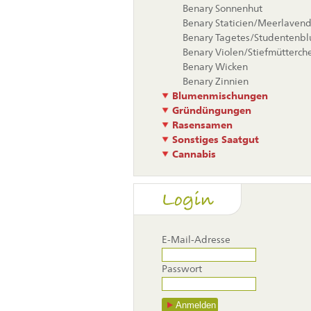
Benary Sonnenhut
Benary Staticien/Meerlavend
Benary Tagetes/Studentenb
Benary Violen/Stiefmütterch
Benary Wicken
Benary Zinnien
Blumenmischungen
Gründüngungen
Rasensamen
Sonstiges Saatgut
Cannabis
Login
E-Mail-Adresse
Passwort
Anmelden