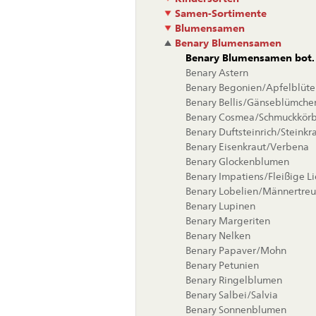
Samen-Sortimente
Blumensamen
Benary Blumensamen
Benary Blumensamen bot. 
Benary Astern
Benary Begonien/Apfelblüte
Benary Bellis/Gänseblümche
Benary Cosmea/Schmuckkör
Benary Duftsteinrich/Steinkr
Benary Eisenkraut/Verbena
Benary Glockenblumen
Benary Impatiens/Fleißige L
Benary Lobelien/Männertreu
Benary Lupinen
Benary Margeriten
Benary Nelken
Benary Papaver/Mohn
Benary Petunien
Benary Ringelblumen
Benary Salbei/Salvia
Benary Sonnenblumen