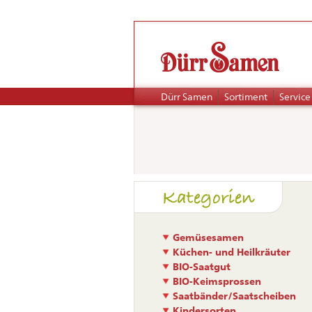
Navigation
Dürr Samen
Sortiment
Service
überspringen
Naviga
Kategorien
übers
Gemüsesamen
Küchen- und Heilkräuter
BIO-Saatgut
BIO-Keimsprossen
Saatbänder/Saatscheiben
Kindersorten