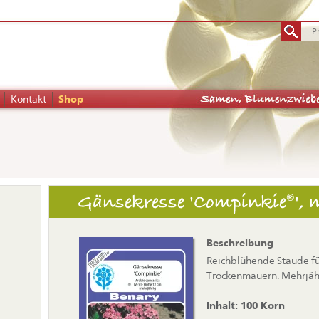
Kontakt
Shop
tion
Gänsekresse 'Compinkie®', 
pringen
Beschreibung
Reichblühende Staude fü
Trockenmauern. Mehrjähr
Inhalt: 100 Korn