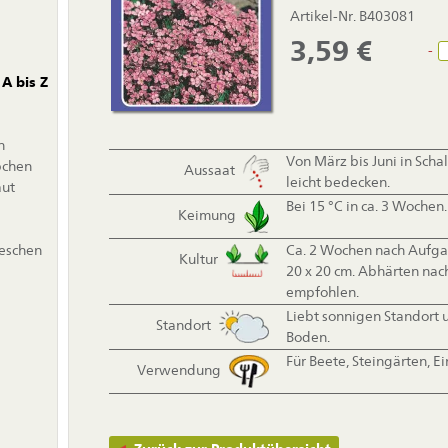
Artikel-Nr. B403081
3,59
€
-
A bis Z
n
Von März bis Juni in Sch
bchen
Aussaat
leicht bedecken.
aut
Bei 15 °C in ca. 3 Wochen.
Keimung
ieschen
Ca. 2 Wochen nach Aufgan
Kultur
20 x 20 cm. Abhärten na
empfohlen.
Liebt sonnigen Standort 
Standort
Boden.
Für Beete, Steingärten, 
Verwendung