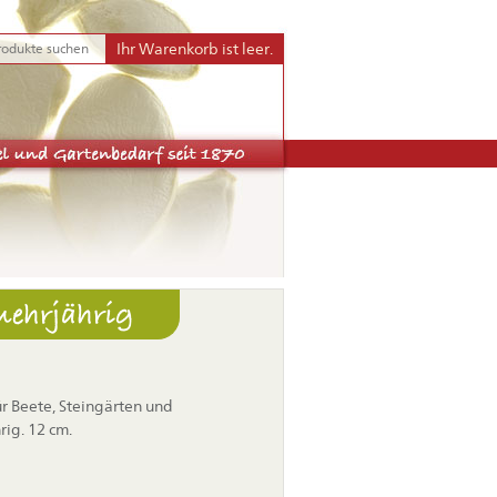
Ihr Warenkorb ist leer.
mehrjährig
r Beete, Steingärten und
ig. 12 cm.